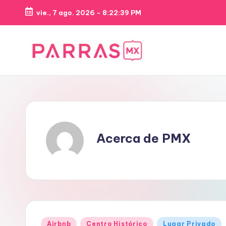
vie., 7 ago. 2026
-
8:22:39 PM
Saltar
al
contenido
P
“Parras,
con
A
criterio”
R
R
Acerca de PMX
A
S
M
X
Publicado
Airbnb
Centro Histórico
Lugar Privado