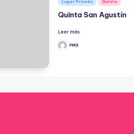
Publicado
Lugar Privado
Quinta
en
Quinta San Agustín
Leer más
PMX
Publicado
por