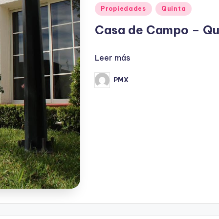
Publicado
Propiedades
Quinta
en
Casa de Campo – Qu
Leer más
PMX
Publicado
por