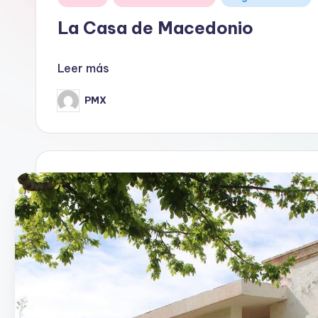
en
La Casa de Macedonio
Leer más
PMX
Publicado
por