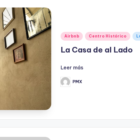
Publicado
Airbnb
Centro Histórico
L
en
La Casa de al Lado
Leer más
PMX
Publicado
por