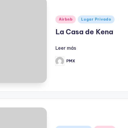
Publicado
Airbnb
Lugar Privado
en
La Casa de Kena
Leer más
PMX
Publicado
por