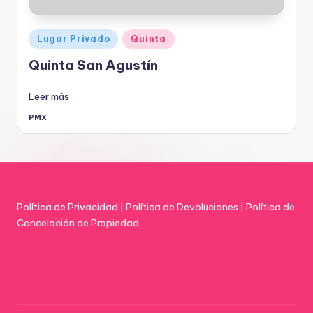
Publicado
Lugar Privado
Quinta
en
Quinta San Agustín
Leer más
PMX
Publicado
por
Política de Privacidad
|
Política de Devoluciones
|
Política de
Cancelación de Propiedad