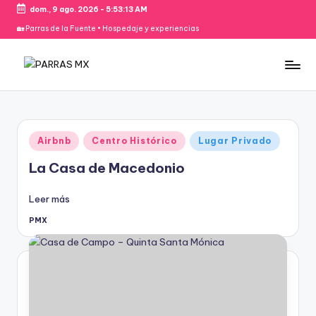
dom., 9 ago. 2026
-
5:53:14 AM
Saltar
🏡 Parras de la Fuente • Hospedaje y experiencias
al
contenido
P
“Parras,
con
A
criterio”
R
Publicado
Airbnb
Centro Histórico
Lugar Privado
R
en
La Casa de Macedonio
A
S
Leer más
M
PMX
Publicado
por
X