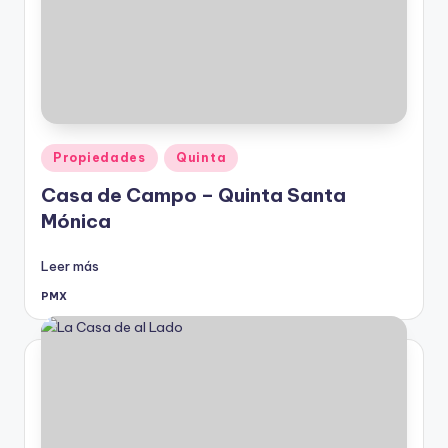
Publicado
Propiedades
Quinta
en
Casa de Campo – Quinta Santa
Mónica
Leer más
PMX
Publicado
por