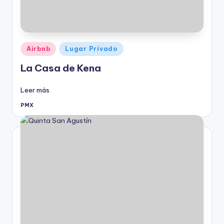
Publicado
Airbnb
Lugar Privado
en
La Casa de Kena
Leer más
PMX
Publicado
por